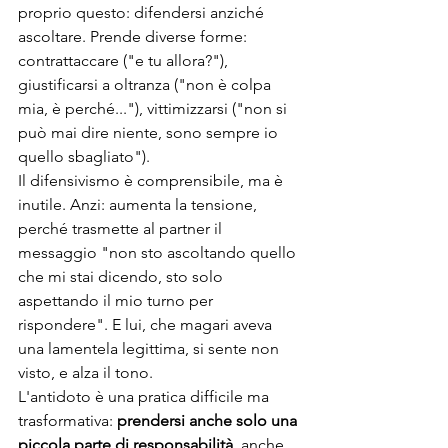
proprio questo: difendersi anziché 
ascoltare. Prende diverse forme: 
contrattaccare ("e tu allora?"), 
giustificarsi a oltranza ("non è colpa 
mia, è perché..."), vittimizzarsi ("non si 
può mai dire niente, sono sempre io 
quello sbagliato").
Il difensivismo è comprensibile, ma è 
inutile. Anzi: aumenta la tensione, 
perché trasmette al partner il 
messaggio "non sto ascoltando quello 
che mi stai dicendo, sto solo 
aspettando il mio turno per 
rispondere". E lui, che magari aveva 
una lamentela legittima, si sente non 
visto, e alza il tono.
L'antidoto è una pratica difficile ma 
trasformativa: 
prendersi anche solo una 
piccola parte di responsabilità
, anche 