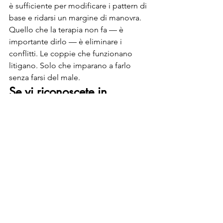
è sufficiente per modificare i pattern di 
base e ridarsi un margine di manovra. 
Quello che la terapia non fa — è 
importante dirlo — è eliminare i 
conflitti. Le coppie che funzionano 
litigano. Solo che imparano a farlo 
senza farsi del male.
Se vi riconoscete in 
qualcosa di tutto questo
Se leggendo questo articolo avete 
riconosciuto uno o più dei cavalieri 
nelle vostre conversazioni più difficili, 
non è un brutto segno. Riconoscerli è il 
primo passo per cambiarli. Quello che 
è meno utile è aspettare che la 
situazione si aggravi prima di 
occuparsene: i pattern, lasciati a se 
stessi, tendono a consolidarsi, e più si 