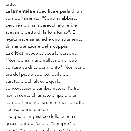
tutto.
La 
lamentela
 è specifica e parla di un 
comportamento. "Sono arrabbiato 
perché non hai sparecchiato ieri, e 
avevamo detto di farlo a turno". È 
legittima, è sana, ed è uno strumento 
di manutenzione della coppia.
La 
critica
 invece attacca la persona. 
"Non pensi mai a nulla, non si può 
contare su di te per niente". Non parla 
più del piatto sporco, parla del 
carattere dell'altro. E qui la 
conversazione cambia natura: l'altro 
non si sente chiamato a riparare un 
comportamento, si sente messo sotto 
accusa come persona.
Il segnale linguistico della critica è 
quasi sempre l'uso di "sempre" e 
"mai". "Sei sempre il solito", "non ti 