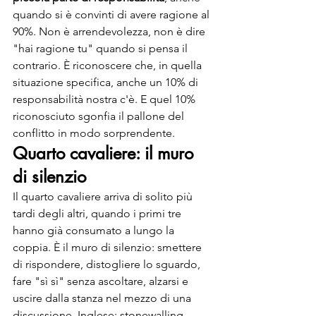
quando si è convinti di avere ragione al 
90%. Non è arrendevolezza, non è dire 
"hai ragione tu" quando si pensa il 
contrario. È riconoscere che, in quella 
situazione specifica, anche un 10% di 
responsabilità nostra c'è. E quel 10% 
riconosciuto sgonfia il pallone del 
conflitto in modo sorprendente.
Quarto cavaliere: il muro 
di silenzio
Il quarto cavaliere arriva di solito più 
tardi degli altri, quando i primi tre 
hanno già consumato a lungo la 
coppia. È il muro di silenzio: smettere 
di rispondere, distogliere lo sguardo, 
fare "sì sì" senza ascoltare, alzarsi e 
uscire dalla stanza nel mezzo di una 
discussione. Inglese: stonewalling, 