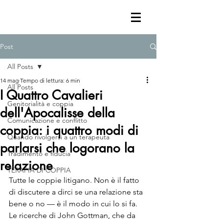
Post
All Posts
14 mag
Tempo di lettura: 6 min
All Posts
I Quattro Cavalieri
Genitorialità e coppia
dell'Apocalisse della
Comunicazione e conflitto
coppia: i quattro modi di
Quando rivolgersi a un terapeuta
parlarsi che logorano la
Tradimento e fiducia
relazione
TERAPIA DI COPPIA
Tutte le coppie litigano. Non è il fatto 
di discutere a dirci se una relazione sta 
bene o no — è il modo in cui lo si fa. 
Le ricerche di John Gottman, che da 