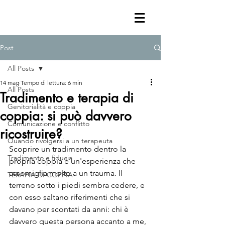
Post
All Posts
14 mag
Tempo di lettura: 6 min
All Posts
Tradimento e terapia di
Genitorialità e coppia
coppia: si può davvero
Comunicazione e conflitto
ricostruire?
Quando rivolgersi a un terapeuta
Scoprire un tradimento dentro la 
Tradimento e fiducia
propria coppia è un'esperienza che 
assomiglia molto a un trauma. Il 
TERAPIA DI COPPIA
terreno sotto i piedi sembra cedere, e 
con esso saltano riferimenti che si 
davano per scontati da anni: chi è 
davvero questa persona accanto a me, 