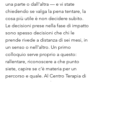
una parte o dall'altra — e vi state 
chiedendo se valga la pena tentare, la 
cosa più utile è non decidere subito. 
Le decisioni prese nella fase di impatto 
sono spesso decisioni che chi le 
prende rivede a distanza di sei mesi, in 
un senso o nell'altro. Un primo 
colloquio serve proprio a questo: 
rallentare, riconoscere a che punto 
siete, capire se c'è materia per un 
percorso e quale. Al Centro Terapia di 
Coppia Torino accogliamo 
regolarmente coppie nella fase più 
acuta. La prima cosa che facciamo è 
dare un po' di terreno sotto i piedi.
terapia coppia Torino
Tradimento
Fiducia
Snyder Baucom Gordon
Tradimento e fiducia
TERAPIA DI COPPIA