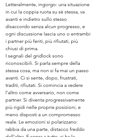
Letteralmente, ingorgo: una situazione 
in cui la coppia ruota su sé stessa, va 
avanti e indietro sullo stesso 
disaccordo senza alcun progresso, e 
ogni discussione lascia uno o entrambi 
i partner più feriti, più rifiutati, più 
chiusi di prima.
I segnali del gridlock sono 
riconoscibili. Si parla sempre della 
stessa cosa, ma non si fa mai un passo 
avanti. Ci si sente, dopo, frustrati, 
traditi, rifiutati. Si comincia a vedere 
l'altro come avversario, non come 
partner. Si diventa progressivamente 
più rigidi nelle proprie posizioni, e 
meno disposti a un compromesso 
reale. Le emozioni si polarizzano: 
rabbia da una parte, distacco freddo 
dall'altra. E sopra a tutto, si ha la 