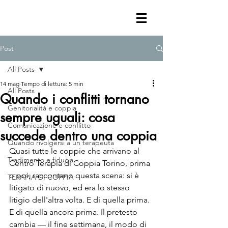
Post
All Posts
14 mag
Tempo di lettura: 5 min
All Posts
Quando i conflitti tornano
Genitorialità e coppia
sempre uguali: cosa
Comunicazione e conflitto
succede dentro una coppia
Quando rivolgersi a un terapeuta
Quasi tutte le coppie che arrivano al 
Tradimento e fiducia
Centro Terapia di Coppia Torino, prima 
o poi, raccontano questa scena: si è 
TERAPIA DI COPPIA
litigato di nuovo, ed era lo stesso 
litigio dell'altra volta. E di quella prima. 
E di quella ancora prima. Il pretesto 
cambia — il fine settimana, il modo di 